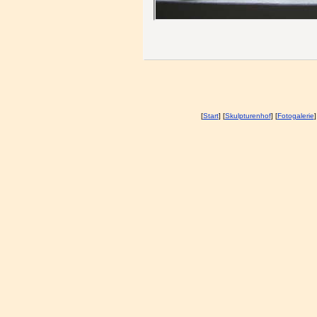
[
Start
] [
Skulpturenhof
] [
Fotogalerie
]